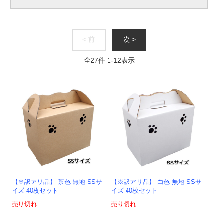
< 前
次 >
全
27
件
1
-
12
表示
【※訳アリ品】 茶色 無地 SSサ
【※訳アリ品】 白色 無地 SSサ
イズ 40枚セット
イズ 40枚セット
売り切れ
売り切れ