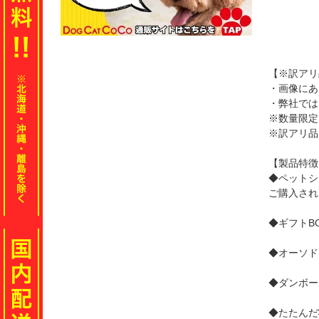
【※訳アリ
・画像にあ
・弊社では
※数量限定
※訳アリ品
【製品特徴
◆ペットシ
ご購入され
◆ギフトB
◆オーソド
◆ダンボー
◆たたんだ