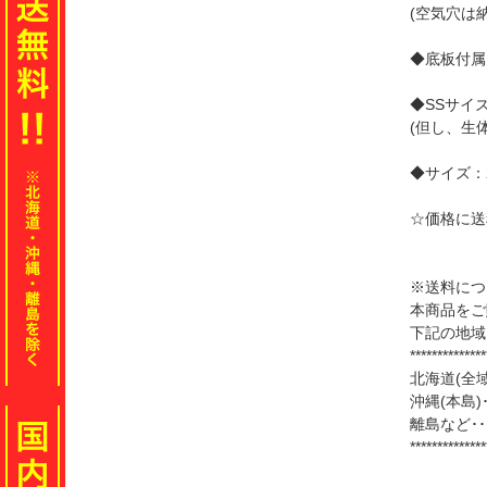
(空気穴は
◆底板付属
◆SSサイ
(但し、生
◆サイズ：2
☆価格に送
※送料につ
本商品をご
下記の地域
**************
北海道(全域)
沖縄(本島)･
離島など･･･
**************