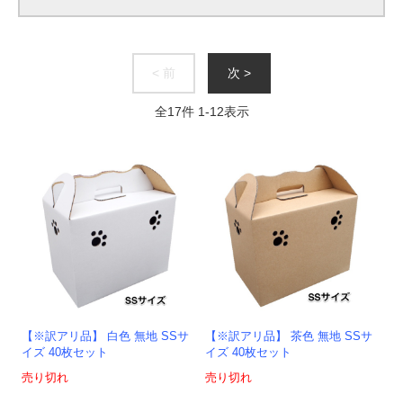
< 前
次 >
全
17
件
1
-
12
表示
【※訳アリ品】 白色 無地 SSサ
【※訳アリ品】 茶色 無地 SSサ
イズ 40枚セット
イズ 40枚セット
売り切れ
売り切れ