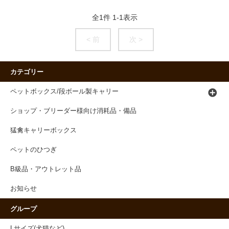
全
1
件
1
-
1
表示
< 前
次 >
カテゴリー
ペットボックス/段ボール製キャリー
ショップ・ブリーダー様向け消耗品・備品
猛禽キャリーボックス
ペットのひつぎ
B級品・アウトレット品
お知らせ
グループ
Lサイズ(犬猫など)