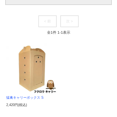
< 前
次 >
全
1
件
1
-
1
表示
猛禽キャリーボックス S
2,420円(税込)